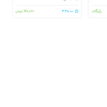
رایگانـ
170,000
4:48:00
تومان