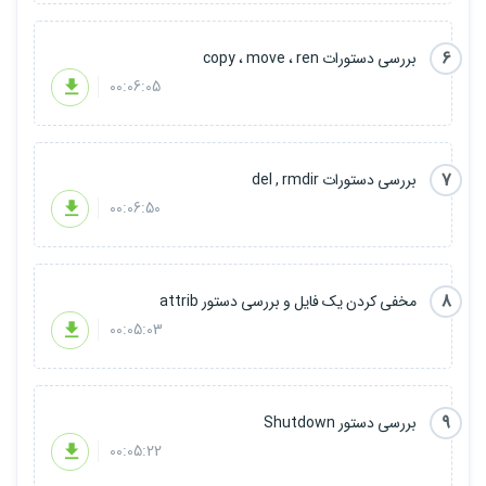
6
بررسی دستورات copy ، move ، ren
00:06:05
7
بررسی دستورات del , rmdir
00:06:50
8
مخفی کردن یک فایل و بررسی دستور attrib
00:05:03
9
بررسی دستور Shutdown
00:05:22