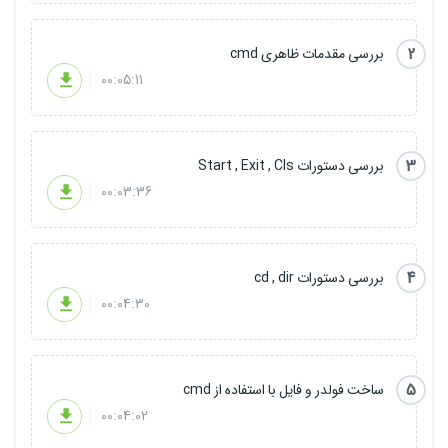
2
بررسی مقدمات ظاهری cmd
00:05:11
3
بررسی دستورات Start , Exit , Cls
00:03:36
4
بررسی دستورات cd , dir
00:04:30
5
ساخت فولدر و فایل با استفاده از cmd
00:04:02