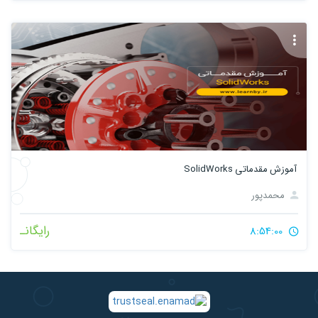
آموزش مقدماتی SolidWorks
محمدپور
رایگانـ
8:54:00