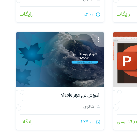
رایگانـ
رایگانـ
1:6:00
آموزش نرم افزار Maple
شاکری
99,0
رایگانـ
1:27:00
تومان