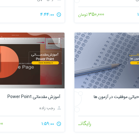
350,000
4:44:00
تومان
یاتی موفقیت در آزمون ها
آموزش مقدماتی Power Point
رجب زاده
رایگانـ
00
1:59:00