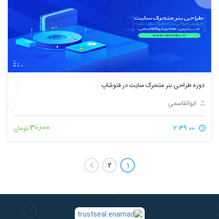
دوره ﻃﺮاﺣﯽ ﺑﻨﺮ ﻣﺘﺤﺮک ﺳﺎﯾﺖ در ﻓﺘﻮﺷﺎپ
ابوالقاسمی
30,000
2:39:00
تومان
2
1