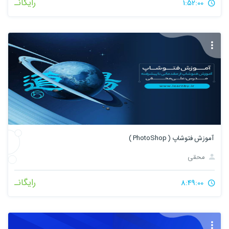
رایگانـ
1:52:00
آموزش فتوشاپ ( PhotoShop )
محقی
رایگانـ
8:49:00