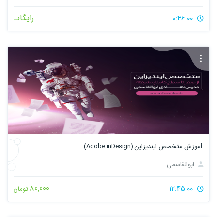
رایگانـ
0:46:00
آموزش متخصص ایندیزاین (Adobe inDesign)
ابوالقاسمی
80,000
12:45:00
تومان