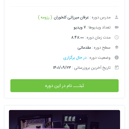
مدرس دوره :
عرفان میرزائی کلخوران
( رزومه )
تعداد ویدیوها :
7 ویدیو
مدت زمان دوره :
8:48:00
سطح دوره :
مقدماتی
وضعیت دوره :
در حال برگزاری
تاریخ آخرین بروزرسانی :
1401/09/23
ثبتـــ نام در این دوره