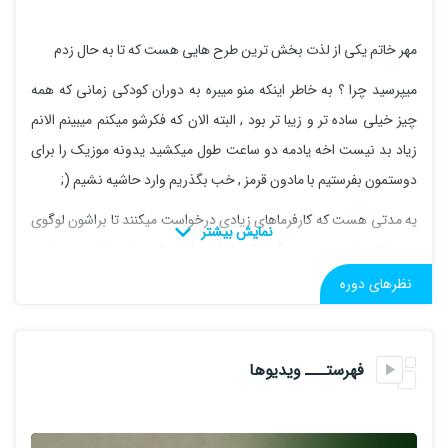
مهر خاتم یکی از لذت بخش ترین طرح هایی هست که تا به حال زدم
میپرسید چرا ؟ به خاطر اینکه منو میبره به دوران کودکی زمانی که همه
چیز خیلی ساده تر و زیبا تر بود , البته الان که فکرشو میکنم میبینم الانم
زیاد بد نیست اخه یادمه دو ساعت طول میکشید یدونه موزیک را برای
دوستمون بفرستیم با مادون قرمز , خب بگذریم وارد حاشیه نشیم (;
یه مدتی هست که کارفرماهای زیادی درخواست میکنند تا براشون لوگوی
مهر خاتم بزنم و میدیدم که چقدر از این طرح های سنتی لذت میبردند و
خلاصه درخواست کننده برای اینجور طرح ها زیاد بود خلاصه پا به میدان
نظرهای دوره
گذاشتم گفتم یه دوره رکورد کنم چند تا تکنیک یادتون بدم تا بتونید ازش
استفاده کنید و مهر خاتم طراحی کنید لذت ببرید .
فهرستـــ ویدیوها
اول از هرچیزی باید بگم که نیازه یکم با فتوشاپ آشنا باشید (در حد
آشنایی با ابزار ها کافیه )