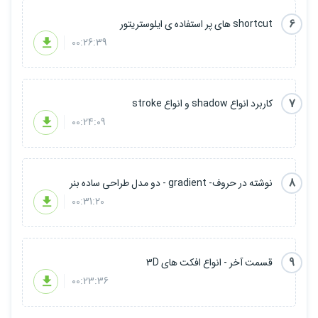
6
shortcut های پر استفاده ی ایلوستریتور
00:26:39
7
کاربرد انواع shadow و انواع stroke
00:24:09
8
نوشته در حروف- gradient - دو مدل طراحی ساده بنر
00:31:20
9
قسمت آخر - انواع افکت های 3D
00:23:36