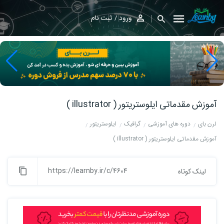
ورود
ثبت نام
آموزش مقدماتی ایلوستریتور ( illustrator )
لرن بای
دوره های آموزشی
گرافیک
ایلوستریتور
آموزش مقدماتی ایلوستریتور ( illustrator )
https://learnby.ir/c/4604
لینک کوتاه