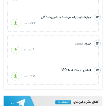
13
روابط دو طرفه سودمند با تامین‌کنندگان
00:08:36
14
بهبود مستمر
00:12:09
15
اساس الزامات ISO 9001
00:12:45