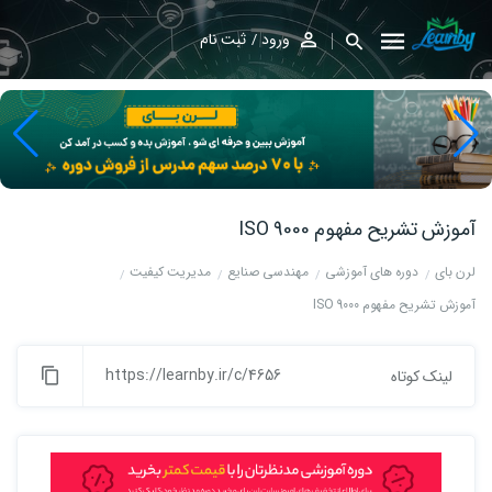
ورود
ثبت نام
آموزش تشریح مفهوم ISO 9000
لرن بای
دوره های آموزشی
مهندسی صنایع
مدیریت کیفیت
آموزش تشریح مفهوم ISO 9000
https://learnby.ir/c/4656
لینک کوتاه