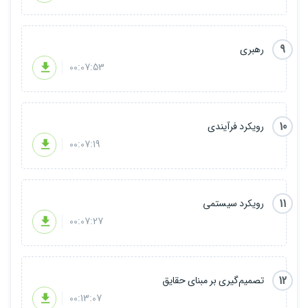
9
رهبری
00:07:53
10
رویکرد فرآیندی
00:07:19
11
رویکرد سیستمی
00:07:27
12
تصمیم‌گیری بر مبنای حقایق
00:13:07