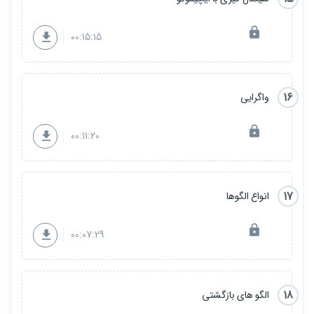
00:15:15
16
واگرایی
00:11:20
17
انواع الگوها
00:07:29
18
الگو های بازگشتی