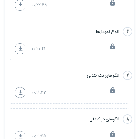
00:22:39
6
انواع نمودارها
00:20:41
7
الگو های تک کندلی
00:19:32
8
الگوهای دو کندلی
00:21:45