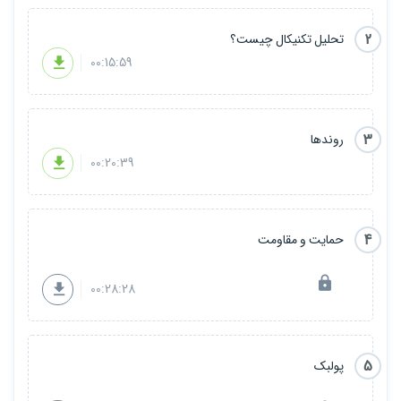
2
تحلیل تکنیکال چیست؟
00:15:59
3
روندها
00:20:39
4
حمایت و مقاومت
00:28:28
5
پولبک