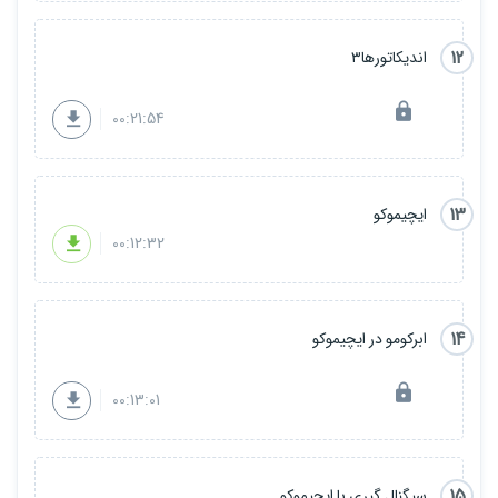
12
اندیکاتورها۳
00:21:54
13
ایچیموکو
00:12:32
14
ابرکومو در ایچیموکو
00:13:01
15
سیگنال گیری با ایچیموکو