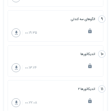
9
الگوهای سه کندلی
00:19:35
10
اندیکاتورها
00:13:26
11
اندیکاتورها 2
00:22:08