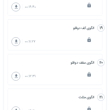
00:19:40
19
الگوی کف دوقلو
00:11:27
20
الگوی سقف دوقلو
00:12:31
21
الگوی مثلث