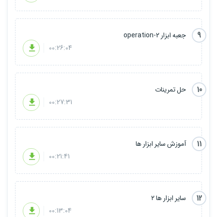
9
جعبه ابزار operation-2
00:26:04
10
حل تمرینات
00:27:31
11
آموزش سایر ابزار ها
00:21:41
12
سایر ابزار ها ۲
00:13:04