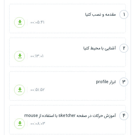
1
مقدمه و نصب کتیا
00:05:41
2
آشنایی با محیط کتیا
00:13:01
3
ابزار profile
00:51:52
4
آموزش حرکات در صفحه sketcher با استفاده از mouse
00:08:03