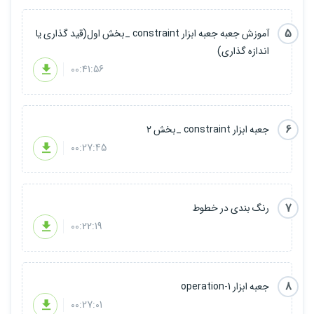
5
آموزش جعبه جعبه ابزار constraint _بخش اول(قید گذاری یا
اندازه گذاری)
00:41:56
6
جعبه ابزار constraint _بخش ۲
00:27:45
7
رنگ بندی در خطوط
00:22:19
8
جعبه ابزار operation-1
00:27:01