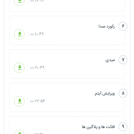
00:22:19
6
رکورد صدا
00:10:49
7
میدی
00:20:49
8
ویرایش آیتم
00:22:54
9
افکت ها و پلاگین ها