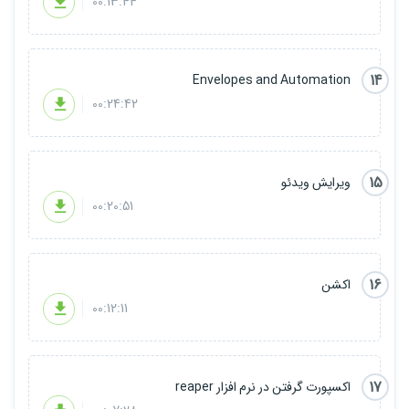
00:13:44
14
Envelopes and Automation
00:24:42
15
ویرایش ویدئو
00:20:51
16
اکشن
00:12:11
17
اکسپورت گرفتن در نرم افزار reaper