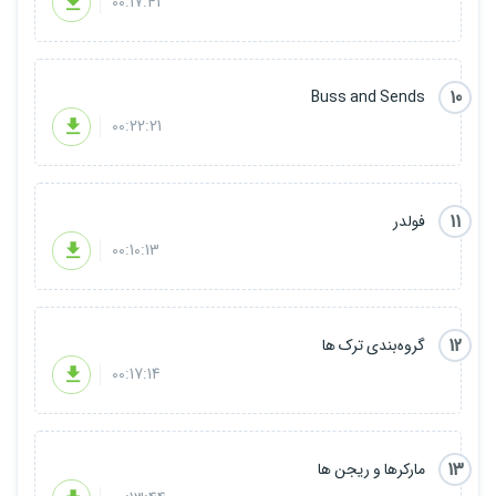
00:17:41
10
Buss and Sends
00:22:21
11
فولدر
00:10:13
12
گروه‌بندی ترک ها
00:17:14
13
مارکرها و ریجن ها