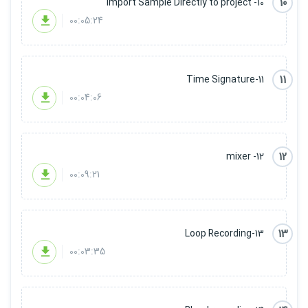
10
10- Import Sample Directly to project
00:05:24
11
11-Time Signature
00:04:06
12
12- mixer
00:09:21
13
13-Loop Recording
00:03:35