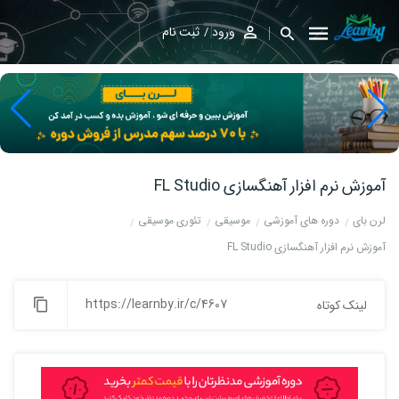
ورود
ثبت نام
آموزش نرم افزار آهنگسازی FL Studio
لرن بای
دوره های آموزشی
موسیقی
تئوری موسیقی
آموزش نرم افزار آهنگسازی FL Studio
https://learnby.ir/c/4607
لینک کوتاه