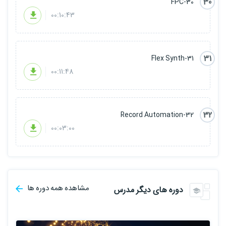
30
30-FPC
00:10:43
31
31-Flex Synth
00:11:48
32
32-Record Automation
00:03:00
مشاهده همه دوره ها
دوره های دیگر مدرس