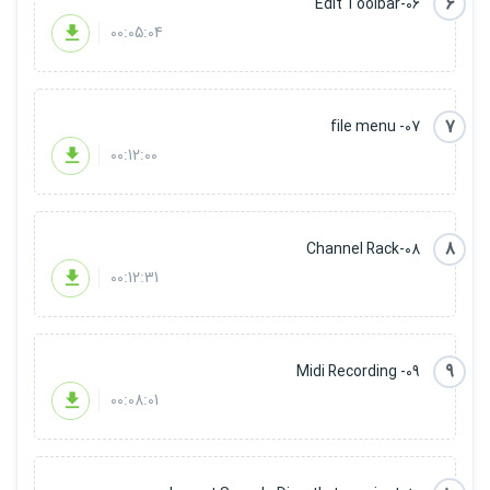
6
06-Edit Toolbar
00:05:04
7
07- file menu
00:12:00
8
08-Channel Rack
00:12:31
9
09- Midi Recording
00:08:01