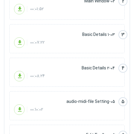
2
02-Main Window
00:01:52
3
03-Basic Details 1
00:07:22
4
04-Basic Details 2
00:08:24
5
05-audio-midi-file Setting
00:10:02