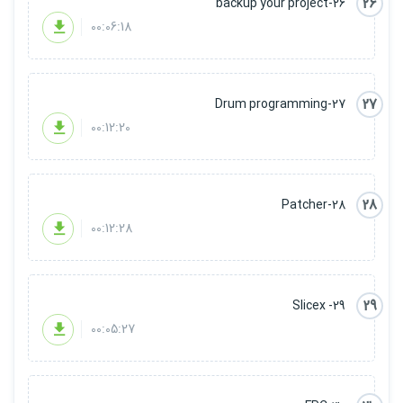
26
26-backup your project
00:06:18
27
27-Drum programming
00:12:20
28
28-Patcher
00:12:28
29
29- Slicex
00:05:27