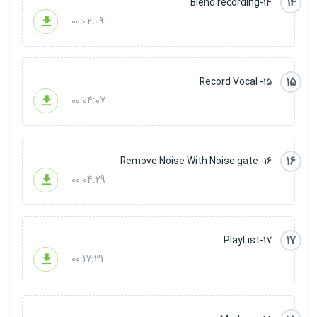
14
14-Blend recording
00:02:09
15
15- Record Vocal
00:04:07
16
16- Remove Noise With Noise gate
00:04:29
17
17-PlayList
00:17:31