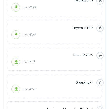
18
18- Markers
00:07:28
19
19-Layers in Fl
00:04:06
20
20- Piano Roll
00:13:16
21
21-Grouping
00:03:03