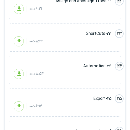
22
22-Assign and Anassign Track
00:06:21
23
23-ShortCuts
00:08:22
24
24-Automation
00:08:54
25
25-Export
00:06:16