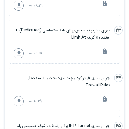
00:08:31
43
اجرای سناریو تخصیص پهنای باند اختصاصی (ِDedicated) با
استفاده از گزینه Limit At
00:02:51
44
اجرای سناریو فیلتر کردن چند سایت خاص با استفاده از
Firewall Rules
00:10:49
45
اجرای سناریو IPIP Tunnel برای ارتباط دو شبکه خصوصی راه