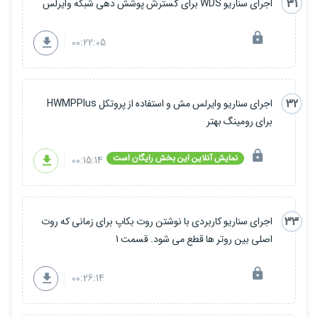
31
اجرای سناریو WDS برای گسترش پوشش دهی شبکه وایرلس
00:22:05
32
اجرای سناریو وایرلس مش و استفاده از پروتکل HWMPPlus
برای رومینگ بهتر
نمایش آنلاین این بخش رایگان است
00:15:14
33
اجرای سناریو کاربردی با نوشتن روت بکاپ برای زمانی که روت
اصلی بین روتر ها قطع می شود. قسمت 1
00:26:14