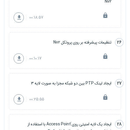
Nv2
00:18:57
26
تنظیمات پیشرفته بر روی پروتکل Nv2
00:10:17
27
ایجاد لینک PTP بین دو شبکه مجزا به صورت لایه 3
00:25:55
28
ایجاد یک لایه امنیتی روی َAccess Point با استفاده از