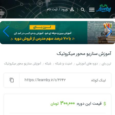
ورود
ثبت نام
آموزش سناریو محور میکروتیک
لرن بای
دوره های آموزشی
امنیت و شبکه
شبکه
آموزش سناریو محور میکروتیک
https://learnby.ir/c/4642
لینک کوتاه
300,000
قیمت این دوره:
تومان