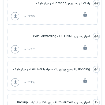
57
راه اندازی سرویس Hotspot در میکروتیک
00:19:55
58
اجرای سناریو DST NAT و PortForwarding
00:10:43
59
Bonding یا تجمیع پهنای باند همراه با FailOver در میکروتیک
00:12:48
60
اجرای سناریو AutoFailover برای داشتن اینترنت Backup