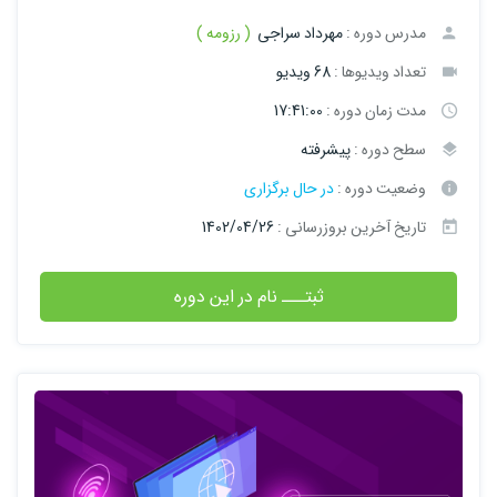
مدرس دوره :
مهرداد سراجی
( رزومه )
تعداد ویدیوها :
68 ویدیو
مدت زمان دوره :
17:41:00
سطح دوره :
پیشرفته
وضعیت دوره :
در حال برگزاری
تاریخ آخرین بروزرسانی :
1402/04/26
ثبتـــ نام در این دوره