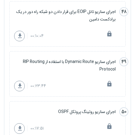
48
اجرای سناریو تانل EOIP برای قرار دادن دو شبکه راه دور در یک
برادکست دامین
00:10:04
49
اجرای سناریو Dynamic Route با استفاده از RIP Routing
Protocol
00:23:44
50
اجرای سناریو روتینگ پروتکل OSPF
00:17:51