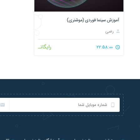
آموزش سینما فوردی (موشنری)
رضی
رایگانـ
22:58:00