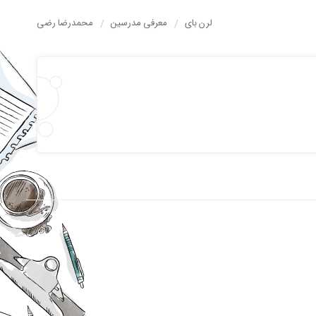
لرن بای
معرفی مدرسین
محمدرضا رضی