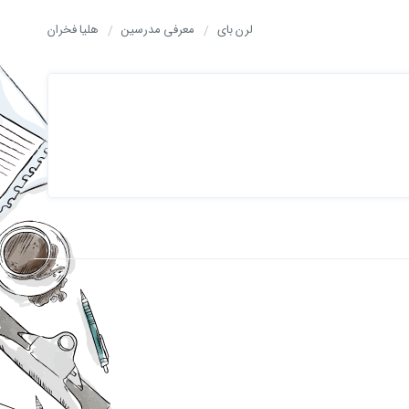
لرن بای
معرفی مدرسین
هلیا فخران