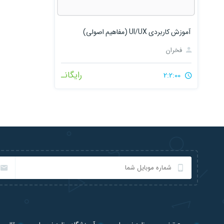
آموزش کاربردی UI/UX (مفاهیم اصولی)
فخران
رایگانـ
2:2:00