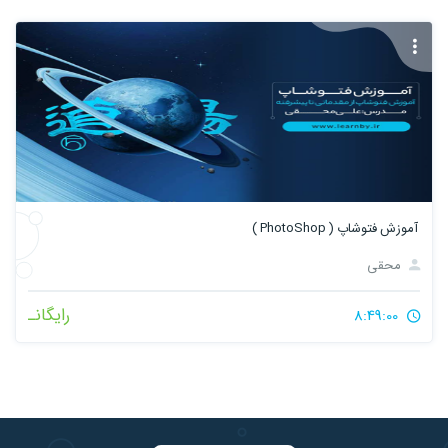
آموزش فتوشاپ ( PhotoShop )
محقی
رایگانـ
8:49:00