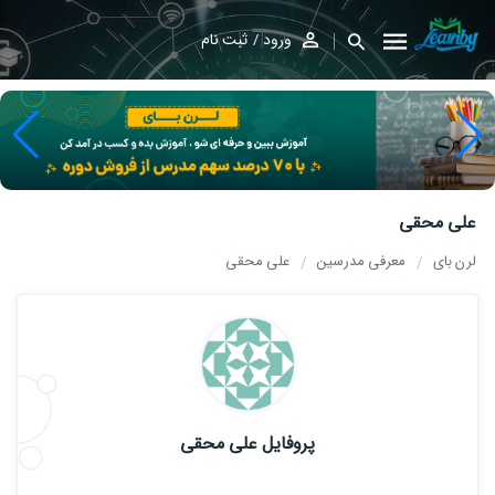
ورود
ثبت نام
علی محقی
لرن بای
معرفی مدرسین
علی محقی
پروفایل علی محقی