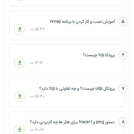
5
آموزش نصب و کار کردن با برنامه nmap
00:15:47
6
پروتکا tcp چیست؟
00:16:16
7
پروتکل udp چیست؟ و چه تفاوتی با tcp دارد؟
00:15:30
8
دستور ping و tracert برای هکر ها چه کاربردی دارد؟
00:20:22